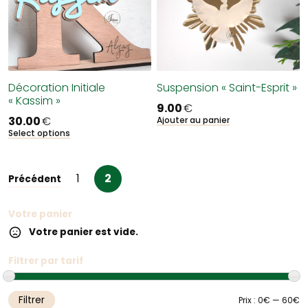
Décoration Initiale
Suspension « Saint-Esprit »
« Kassim »
9.00
€
30.00
€
Ajouter au panier
Select options
1
2
Précédent
Votre panier
Votre panier est vide.
Filtrer par tarif
Filtrer
Pr
Pr
Prix :
0€
—
60€