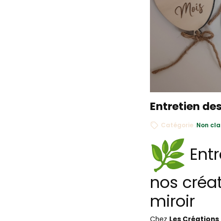
Entretien de
Catégorie :
Non cla
Entr
nos créat
miroir
Chez
Les Créations 