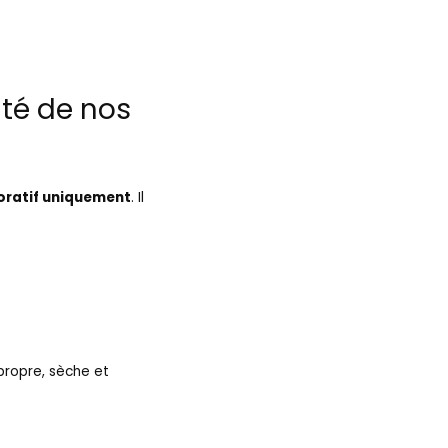
lité de nos
oratif uniquement
. Il
propre, sèche et