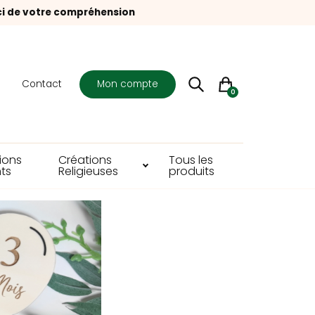
ci de votre compréhension
s
Contact
Mon compte
0
ions
Créations
Tous les
ts
Religieuses
produits