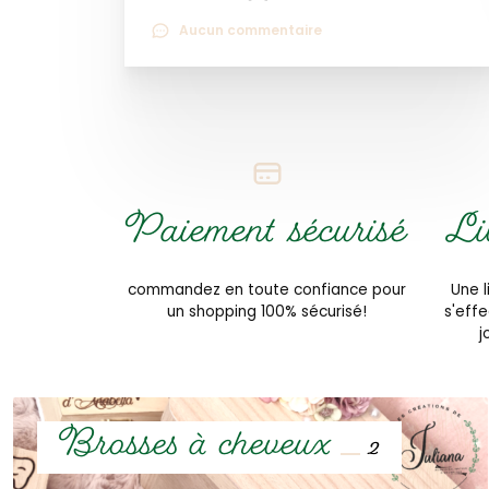
Aucun commentaire
Paiement sécurisé
Li
commandez en toute confiance pour
Une l
un shopping 100% sécurisé!
s'eff
j
Brosses à cheveux
2