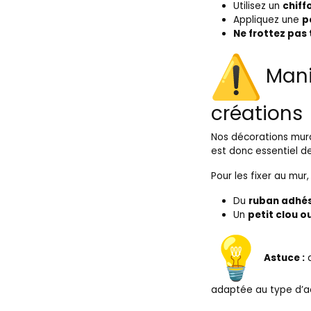
Utilisez un
chiff
Appliquez une
p
Ne frottez pas 
Manip
créations
Nos décorations mura
est donc essentiel d
Pour les fixer au mur,
Du
ruban adhés
Un
petit clou o
Astuce :
adaptée au type d’ac