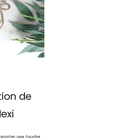
tion de
lexi
apporter une touche