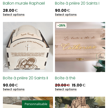
Ballon murale Raphaël
Boîte à prière 20 Saints I
28.00
€
90.00
€
Select options
Select options
-25%
Boîte à prière 20 Saints II
Boîte à thé
90.00
€
20.00
€
15.00
€
Le
Le
prix
prix
Select options
Select options
initial
actuel
était :
est :
20.00€.
15.00€.
Personnalisable