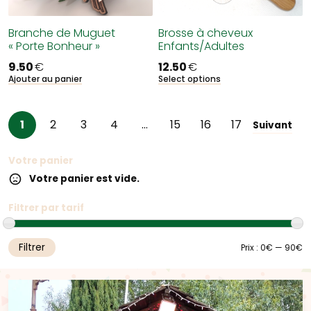
Branche de Muguet
Brosse à cheveux
« Porte Bonheur »
Enfants/Adultes
9.50
€
12.50
€
Ajouter au panier
Select options
1
2
3
4
…
15
16
17
Suivant
Votre panier
Votre panier est vide.
Filtrer par tarif
Filtrer
Pr
Pr
Prix :
0€
—
90€
m
m