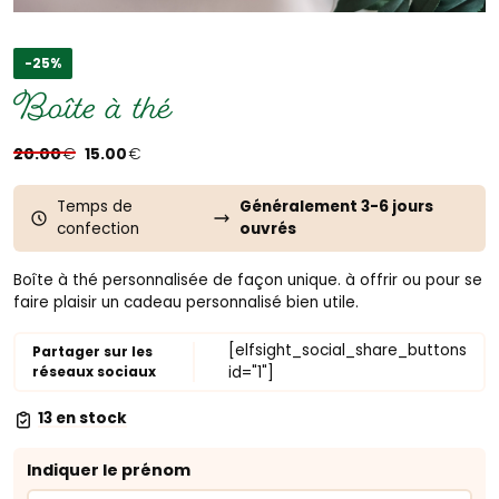
-25%
Boîte à thé
Le
Le
20.00
€
15.00
€
prix
prix
initial
actuel
Temps de
Généralement 3-6 jours
confection
ouvrés
était :
est :
20.00€.
15.00€.
Boîte à thé personnalisée de façon unique. à offrir ou pour se
faire plaisir un cadeau personnalisé bien utile.
[elfsight_social_share_buttons
Partager sur les
réseaux sociaux
id="1"]
13 en stock
Indiquer le prénom