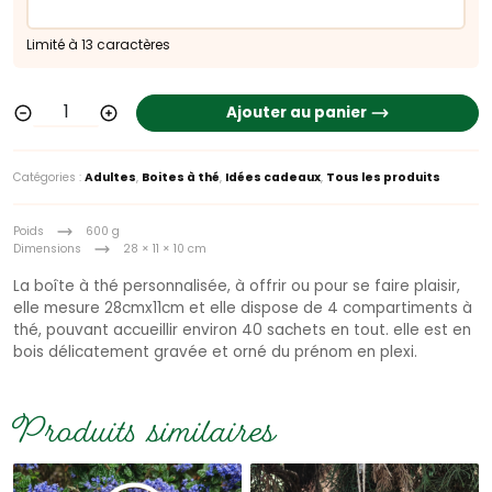
Limité à 13 caractères
Ajouter au panier
Catégories :
Adultes
,
Boites à thé
,
Idées cadeaux
,
Tous les produits
Poids
600 g
Dimensions
28 × 11 × 10 cm
La boîte à thé personnalisée, à offrir ou pour se faire plaisir,
elle mesure 28cmx11cm et elle dispose de 4 compartiments à
thé, pouvant accueillir environ 40 sachets en tout. elle est en
bois délicatement gravée et orné du prénom en plexi.
Produits similaires