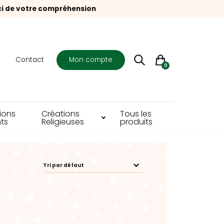
ci de votre compréhension
s
Contact
Mon compte
0
ions
Créations
Tous les
ts
Religieuses
produits