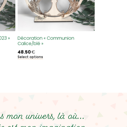
23 »
Décoration « Communion
Calice/blé »
48.50
€
Select options
 mon univers, là où...