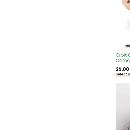
Croix 
Catéch
25.00
Select 