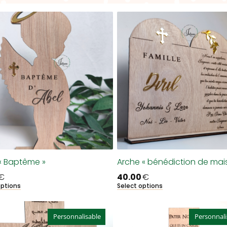
« Baptême »
Arche « bénédiction de mai
€
40.00
€
options
Select options
Personnalisable
Personnali