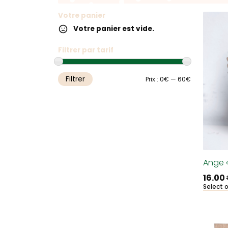
Votre panier
Votre panier est vide.
Filtrer par tarif
Filtrer
Prix
Prix
Prix :
0€
—
60€
min
max
Ange 
16.00
Select 