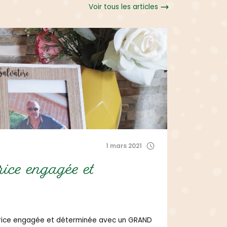
Voir tous les articles
1 mars 2021
Non clas
rice engagée et
Créatr
Nous sommes
c’est pour c
choix des ma
atrice engagée et déterminée avec un GRAND
d’utilisation