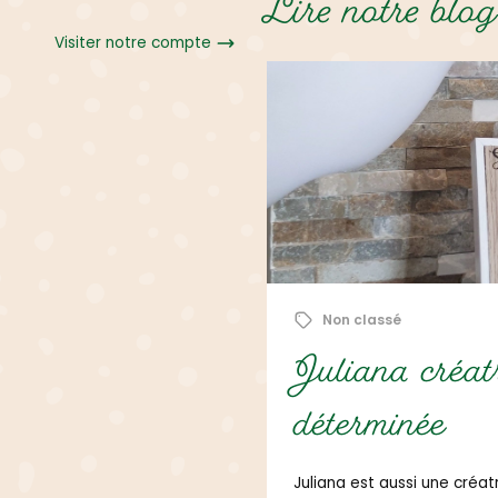
Lire notre blog
Visiter notre compte
1 novembre 2025
Non classé
ons en bois
Juliana créat
déterminée
nos créations artisanales en
e Juliana, chaque pièce est
er une touche unique et
Juliana est aussi une cré
fin de préserver toute la