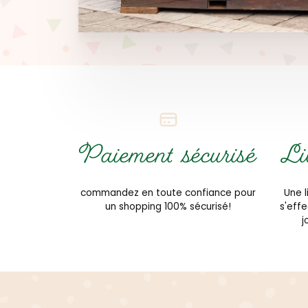
Paiement sécurisé
Li
commandez en toute confiance pour
Une l
un shopping 100% sécurisé!
s'eff
j