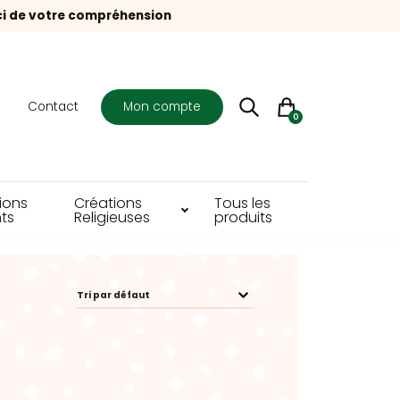
ci de votre compréhension
s
Contact
Mon compte
0
ions
Créations
Tous les
ts
Religieuses
produits