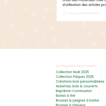
choix des matériaux mais 
 et déterminée avec un GRAND
d’utilisation des articles p
Aucun commentaire
Catégories de produits
Collection Noël 2025
Collection Pâques 2025
Créations bois personnalisées
Assiettes, bols & couverts
Baptême-Communion
Boites à thé
Brosses & peignes à barbe
Brosses à cheveux