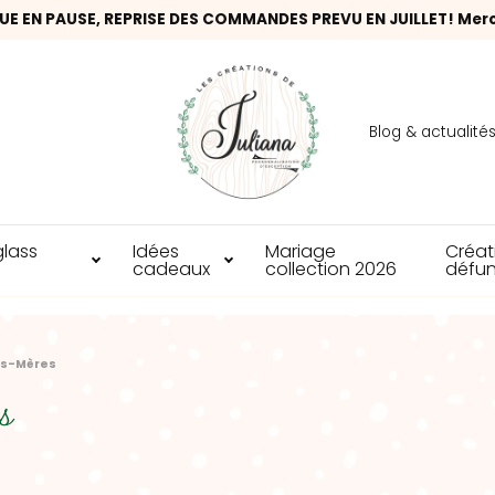
UE EN PAUSE, REPRISE DES COMMANDES PREVU EN JUILLET! Mer
Blog & actualité
glass
Idées
Mariage
Créat
cadeaux
collection 2026
défun
ds-Mères
s