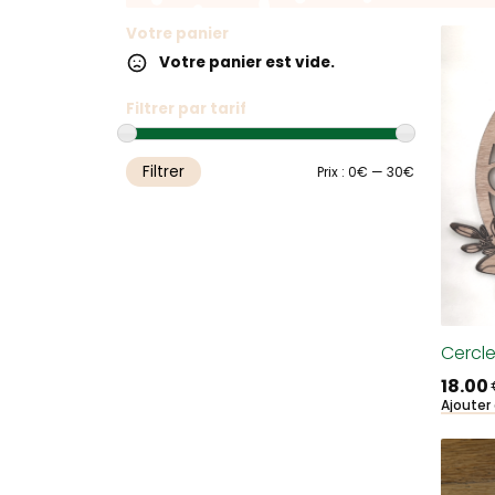
Votre panier
Votre panier est vide.
Filtrer par tarif
Filtrer
Prix
Prix
Prix :
0€
—
30€
min
max
Cercle
18.00
Ajouter