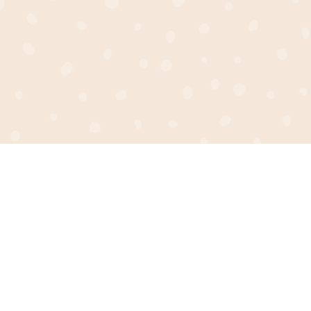
unique et
Juliana est aussi une créatrice engagée
r toute la
cœur.
 conseils simples
Aucun commentaire