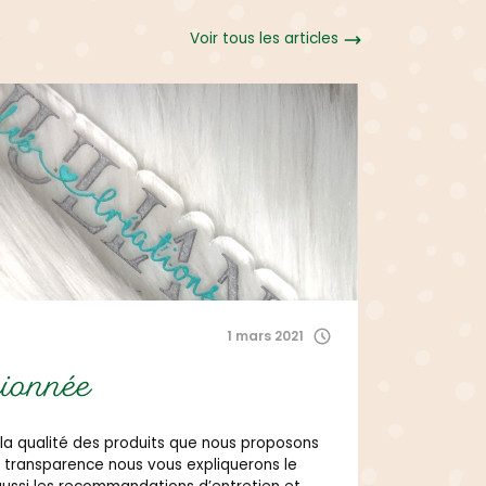
Voir tous les articles
1 mars 2021
Non clas
sionnée
Décou
a qualité des produits que nous proposons
Nuancier & P
e transparence nous vous expliquerons le
Créations de