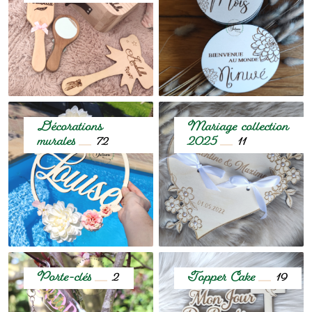
Décorations
Mariage collection
murales
2025
72
11
Porte-clés
Topper Cake
2
19