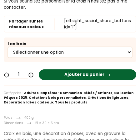
Si vous souhaitez personnaliser la croix n’hésitez pas à me
contacter.
[elfsight_social_share_buttons
Partager sur les
réseaux sociaux
id="1"]
Les bois
Ajouter au panier
Catégories :
Adultes
,
Baptême-Communion
,
Bébés / enfants
,
Collection
Pâques 2025
,
Créations bois personnalisées
,
Créations Religieuses
,
Décoration
,
Idées cadeaux
,
Tous les produits
Poids
400 g
Dimensions
21 × 30 × 5 cm
Croix en bois, une décoration à poser, avec en gravure la
prière Notre Père, des branches d’olivier pour symboliser la