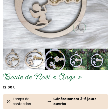
Boule de Noël « Ange »
12.00
€
Temps de
Généralement 3-6 jours
confection
ouvrés