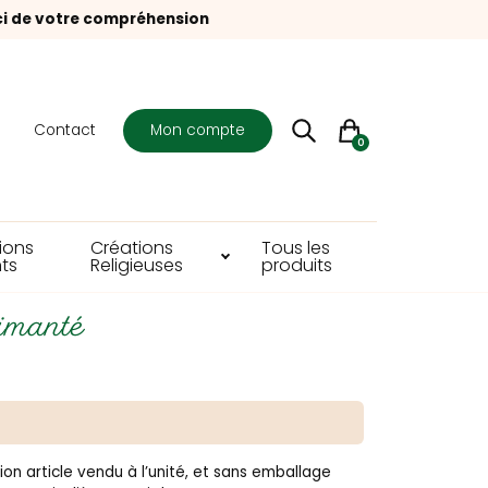
ci de votre compréhension
s
Contact
Mon compte
0
ions
Créations
Tous les
ts
Religieuses
produits
aimanté
ion article vendu à l’unité, et sans emballage