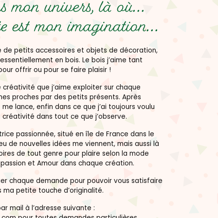
 mon univers, là où...
e est mon imagination...
 de petits accessoires et objets de décoration,
essentiellement en bois. Le bois j’aime tant
pour offrir ou pour se faire plaisir !
créativité que j’aime exploiter sur chaque
mes proches par des petits présents. Après
 me lance, enfin dans ce que j’ai toujours voulu
 créativité dans tout ce que j’observe.
rice passionnée, situé en île de France dans le
peu de nouvelles idées me viennent, mais aussi là
ires de tout genre pour plaire selon la mode
s passion et Amour dans chaque création.
dier chaque demande pour pouvoir vous satisfaire
 ma petite touche d’originalité.
r mail à l’adresse suivante :
.com pour toutes demandes particulières.