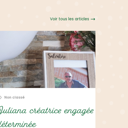
Voir tous les articles
1 mars 2021
Non clas
rice engagée et
Créatr
Nous sommes