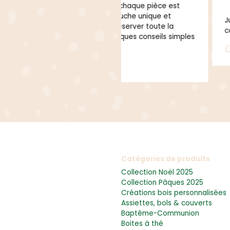
e Juliana, chaque pièce est
er une touche unique et
Juliana est aussi une cré
fin de préserver toute la
cœur.
voici quelques conseils simples
Aucun commentaire
Catégories de produits
Collection Noël 2025
Collection Pâques 2025
Créations bois personnalisées
Assiettes, bols & couverts
Baptême-Communion
Boites à thé