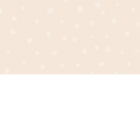
t pensée
bois et plexi miroir Chez Les Créations d
né avec soin,
réalisée avec soin et amour, pour apport
image, je vous
poétique à votre décoration intérieure. A
 vous pouvez
beauté et la durabilité de nos créations, 
pour en prendre […]
Aucun commentaire