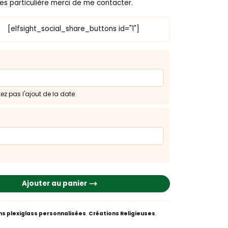
es particulière merci de me contacter.
[elfsight_social_share_buttons id="1"]
ez pas l'ajout de la date
Ajouter au panier
ns plexiglass personnalisées
,
Créations Religieuses
,