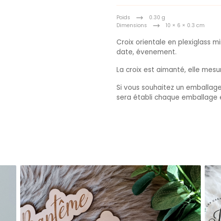
Poids
0.30 g
Dimensions
10 × 6 × 0.3 cm
Croix orientale en plexiglass m
date, évenement.
La croix est aimanté, elle mes
Si vous souhaitez un emballage
sera établi chaque emballage 