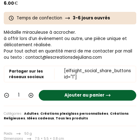
6.00
€
Temps de confection
3-6 jours ouvrés
Médaille miraculeuse à accrocher.
à offrir lors d’un événement ou autre, une pièce unique et
délicatement réalisée.
Pour tout achat en quantité merci de me contacter par mail
ou texto : contact@lescreationsdejuliana.com
[elfsight_social_share_buttons
Partager sur les
réseaux sociaux
id="1"]
Ajouter au panier
Catégories :
Adultes
,
Créations plexiglass personnalisées
,
Créations
Religieuses
,
Idées cadeaux
,
Tous les produits
Poids
50 g
Dimensions
7.5 × 5.5 × 0.8 cm