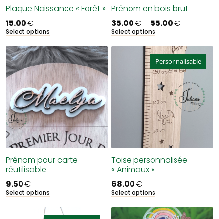
Plaque Naissance « Forêt »
Prénom en bois brut
15.00
€
35.00
€
55.00
€
Plage
–
de
Select options
Select options
Ce
prix :
produit
35.00€
a
à
55.00€
Personnalisable
plusieurs
variations.
Les
options
peuvent
être
choisies
sur
la
page
Prénom pour carte
Toise personnalisée
du
réutilisable
« Animaux »
produit
9.50
€
68.00
€
Select options
Select options