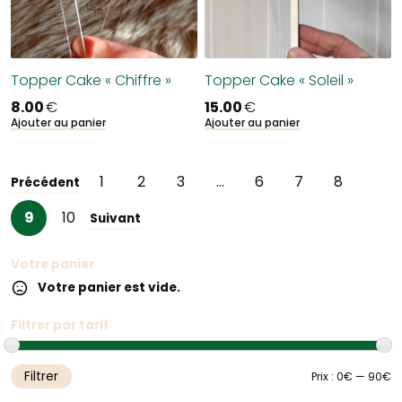
Topper Cake « Chiffre »
Topper Cake « Soleil »
8.00
€
15.00
€
Ajouter au panier
Ajouter au panier
1
2
3
…
6
7
8
Précédent
9
10
Suivant
Votre panier
Votre panier est vide.
Filtrer par tarif
Filtrer
Pr
Pr
Prix :
0€
—
90€
m
m