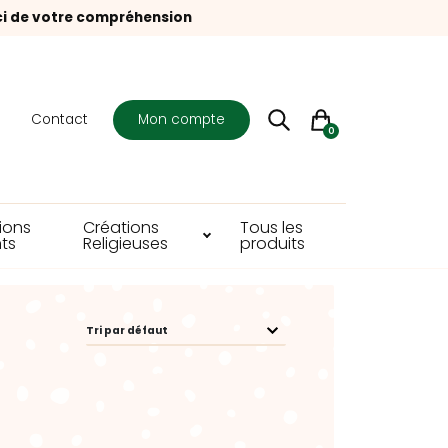
ci de votre compréhension
s
Contact
Mon compte
0
ions
Créations
Tous les
ts
Religieuses
produits