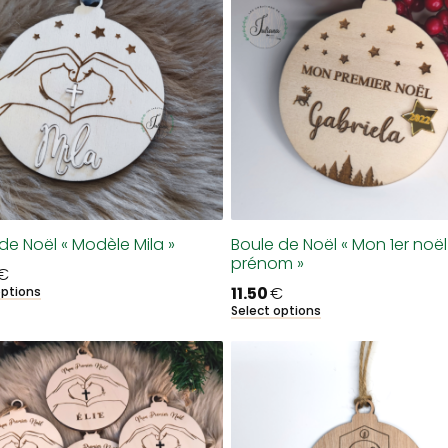
de Noël « Modèle Mila »
Boule de Noël « Mon 1er noël
prénom »
€
11.50
€
options
Select options