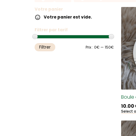
Votre panier
Votre panier est vide.
Filtrer par tarif
Filtrer
Prix
Prix
Prix :
0€
—
150€
min
max
Boule 
10.00
Select 