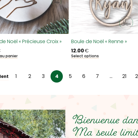
de Noël « Précieuse Croix »
Boule de Noël « Renne »
€
12.00
€
 au panier
Select options
1
2
3
4
5
6
7
…
21
2
dent
Bienvenue dans
Ma seule limit