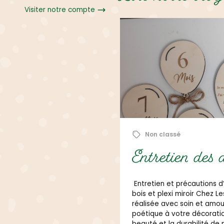
Visiter notre compte
1 novembre 2025
Non classé
ons en bois
Juliana créat
déterminée
nos créations artisanales en
e Juliana, chaque pièce est
er une touche unique et
Juliana est aussi une cré
fin de préserver toute la
cœur.
voici quelques conseils simples