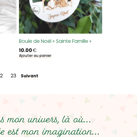
Boule de Noël « Sainte Famille »
10.00
€
Ajouter au panier
2
23
Suivant
 mon univers, là où...
e est mon imagination...