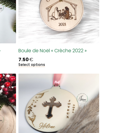
»
Boule de Noël « Crèche 2022 »
7.50
€
Select options