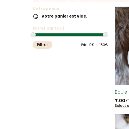
Votre panier
Votre panier est vide.
Filtrer par tarif
Filtrer
Prix
Prix
Prix :
0€
—
150€
min
max
Boule 
7.00
Select 