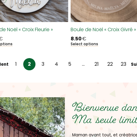
de Noël « Croix Fleurie »
Boule de Noël « Croix Givré »
€
8.50
€
options
Select options
1
2
3
4
5
…
21
22
23
dent
Su
Bienvenue dans
Ma seule limit
Maman avant tout, et créatrice