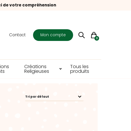
ci de votre compréhension
s
Contact
Mon compte
0
ions
Créations
Tous les
ts
Religieuses
produits