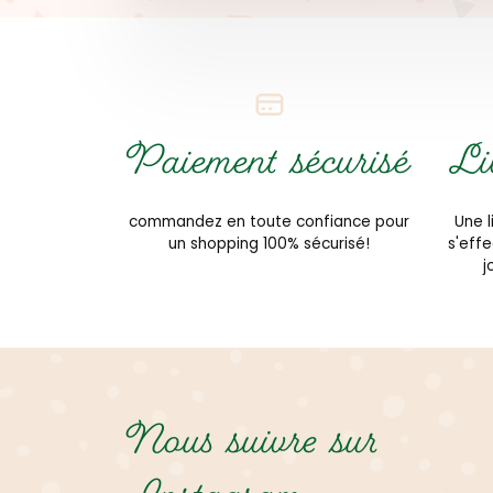
Paiement sécurisé
Li
commandez en toute confiance pour
Une l
un shopping 100% sécurisé!
s'eff
j
Nous suivre sur