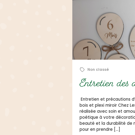
1 novembre 2025
Non classé
ons en bois
Juliana créat
déterminée
nos créations artisanales en
e Juliana, chaque pièce est
er une touche unique et
Juliana est aussi une cré
fin de préserver toute la
cœur.
voici quelques conseils simples
Aucun commentaire