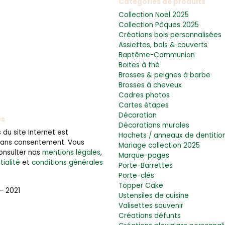
Catégories de produits
Collection Noël 2025
Collection Pâques 2025
Créations bois personnalisées
Assiettes, bols & couverts
Baptême-Communion
Boites à thé
Brosses & peignes à barbe
Brosses à cheveux
Cadres photos
Cartes étapes
Décoration
es
Décorations murales
du site Internet est
Hochets / anneaux de dentitio
 sans consentement. Vous
Mariage collection 2025
onsulter nos
mentions légales
,
Marque-pages
tialité
et
conditions générales
Porte-Barrettes
Porte-clés
Topper Cake
– 2021
Ustensiles de cuisine
Valisettes souvenir
Créations défunts