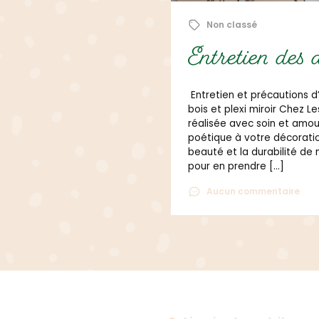
1 novembre 2025
Non class
décorations en bois
Juliana
déterm
tilisation de nos créations artisanales en
s Créations de Juliana, chaque pièce est
, pour apporter une touche unique et
Juliana est 
intérieure. Afin de préserver toute la
cœur.
os créations, voici quelques conseils simples
Aucun co