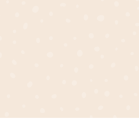
3 novembre 2025
Non classé
res
Entretien des 
 les Matières et Rubans des
Entretien et précautions d’u
je réalise est pensée
bois et plexi miroir Chez Le
nique, façonné avec soin,
réalisée avec soin et amour
soit à votre image, je vous
poétique à votre décoration 
 rubans, que vous pouvez
beauté et la durabilité de n
pour en prendre […]
Aucun commentaire