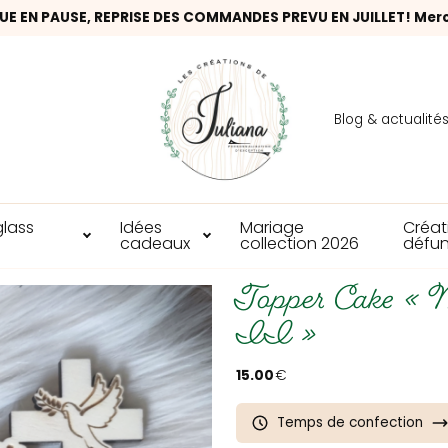
UE EN PAUSE, REPRISE DES COMMANDES PREVU EN JUILLET! Mer
Blog & actualité
glass
Idées
Mariage
Créat
cadeaux
collection 2026
défun
Topper Cake « 
II »
15.00
€
Temps de confection