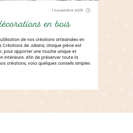
é
1 mars 2021
 créatrice engagée et
inée
aussi une créatrice engagée et déterminée avec un GRAND
mmentaire