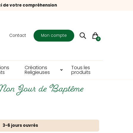
ci de votre compréhension
s
Contact
Mon compte
0
ions
Créations
Tous les
ts
Religieuses
produits
Mon Jour de Baptême
3-6 jours ouvrés